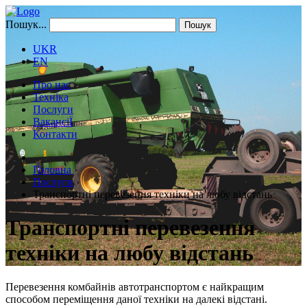
Пошук...
Пошук
UKR
EN
Про нас
Техніка
Послуги
ВакансіЇ
Контакти
Головна
›
Послуги
›
Транспортні перевезення техніки на любу відстань
Транспортні перевезення
техніки на любу відстань
Перевезення комбайнів автотранспортом є найкращим
способом переміщення даної техніки на далекі відстані.