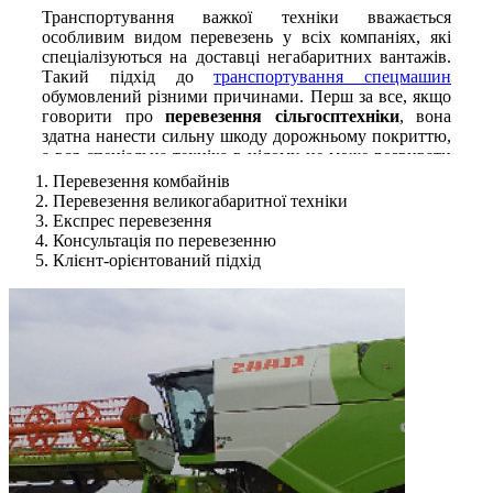
Транспортування важкої техніки вважається
особливим видом перевезень у всіх компаніях, які
спеціалізуються на доставці негабаритних вантажів.
Такий підхід до
транспортування спецмашин
обумовлений різними причинами. Перш за все, якщо
говорити про
перевезення сільгосптехніки
, вона
здатна нанести сильну шкоду дорожньому покриттю,
а вся спеціальна техніка в цілому не може розвивати
велику швидкість, тому займає дуже багато місця на
Перевезення комбайнів
дорозі і відповідно її краще перевезти допомогою
Перевезення великогабаритної техніки
спеціального вантажного транспорту.
Експрес перевезення
Консультація по перевезенню
Особливості перевезення техніки
Клієнт-орієнтований підхід
Для організації перевезення техніки по Україні слід
дотримуватися і враховувати що:
Розробку маршруту повинен проводити
кваліфікований логіст. Який напевно буде знати
по яких трасах і мостах можна буде їхати
максимально безпечно.
Здійснювати перевезення повинен тільки
досвідчений водій, який знає напевно, під яким
кутом варто входити в поворот, яку швидкість