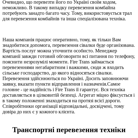
Очевидно, що перевезти його по Україні своїм ходом,
неможливо. В такому випадку перевезення комбайна
потребують занадто багато часу. Тому, використовується трал
для перевезення комбайнів та інша спеціалізована техніка.
Наша компанія працює оперативно, тому, як тільки Вам
знадобитися допомога, перевезення сівалки буде організована.
Вартість послуг можна уточнити особисто. Менеджер
компанії завжди готовий обговорити всі питання по телефону,
пояснити незрозумілі моменти. Fire Trans займається
перевезеннями негабаритним і важкими, сюди ж входить
сільське господарство, до якого відносяться сівалки.
Перевезення здійснюються по Україні. Досить заповнюючи
заявку, вказати пункти відправлення і назначенія.Самое
головне - це надійність і Fire Trans її гарантує. Вся техніка
доставляється в цілковитій безпеці. Агрегат міцно фіксується і
в такому положенні знаходиться на протязі всієї дороги.
Співробітники організації відповідальні, досвідчені, тому
довіра до них є у кожного клієнта.
Транспортні перевезення техніки