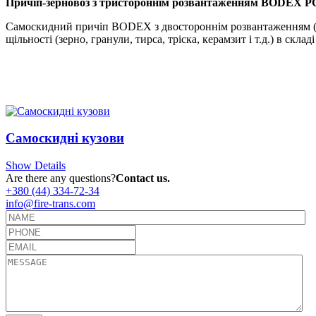
Причіп-зерновоз з тристороннім розвантаженням BODEX PC
Самоскидний причіп BODEX з двостороннім розвантаженням (роз
щільності (зерно, гранули, тирса, тріска, керамзит і т.д.) в ск
Самоскидні кузови
Show Details
Are there any questions?
Contact us.
+380 (44) 334-72-34
info@fire-trans.com