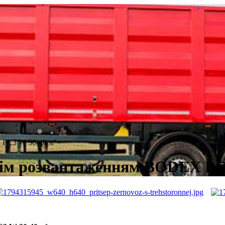
 PC3 W 30-40 м³
нім розвантаженням BODEX PC