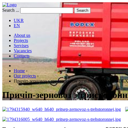
Search ...
Search
UKR
EN
About us
Projects
Servises
Vacancies
Contacts
Home
›
Our projects
›
Причіп-зерновоз з тристороннім розвантаженням BODEX
Причіп-зерновоз з тристорон